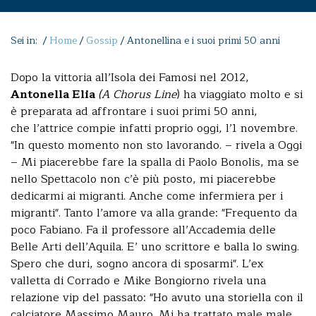
Sei in: /
Home
/
Gossip
/
Antonellina e i suoi primi 50 anni
Dopo la vittoria all’Isola dei Famosi nel 2012,
Antonella Elia
(A Chorus Line
) ha viaggiato molto e si
è preparata ad affrontare i suoi primi 50 anni,
che l’attrice compie infatti proprio oggi, l’1 novembre.
"In questo momento non sto lavorando. – rivela a Oggi
– Mi piacerebbe fare la spalla di Paolo Bonolis, ma se
nello Spettacolo non c’è più posto, mi piacerebbe
dedicarmi ai migranti. Anche come infermiera per i
migranti". Tanto l’amore va alla grande: "Frequento da
poco Fabiano. Fa il professore all’Accademia delle
Belle Arti dell’Aquila. E’ uno scrittore e balla lo swing.
Spero che duri, sogno ancora di sposarmi". L’ex
valletta di Corrado e Mike Bongiorno rivela una
relazione vip del passato: "Ho avuto una storiella con il
calciatore Massimo Mauro. Mi ha trattato male male