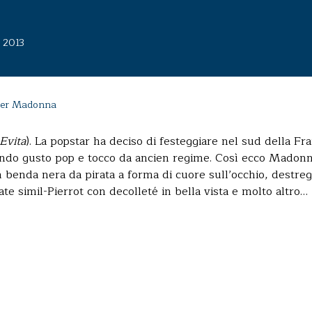
o 2013
per Madonna
Evita
). La popstar ha deciso di festeggiare nel sud della Fra
endo gusto pop e tocco da ancien regime. Così ecco Madon
benda nera da pirata a forma di cuore sull’occhio, destreg
cate simil-Pierrot con decolleté in bella vista e molto altro…