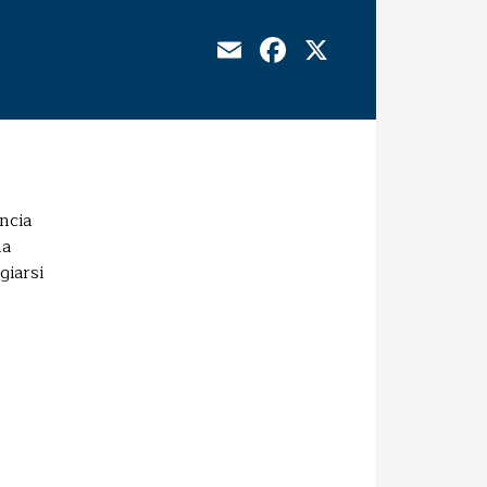
Email
Facebook
X
ncia
na
giarsi