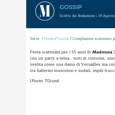
GOSSIP
Scritto da: Redazione • 19 Agost
Sei in: /
Home
/
Gossip
/
Compleanno scatenato 
Festa scatenata per i 55 anni di
Madonna
(
con un party a tema… tutti in costume, un
vestita come una dama di Versailles ma con 
tra ballerini muscolosi e sudati, ospiti truc
(
Fonte: TGcom
)