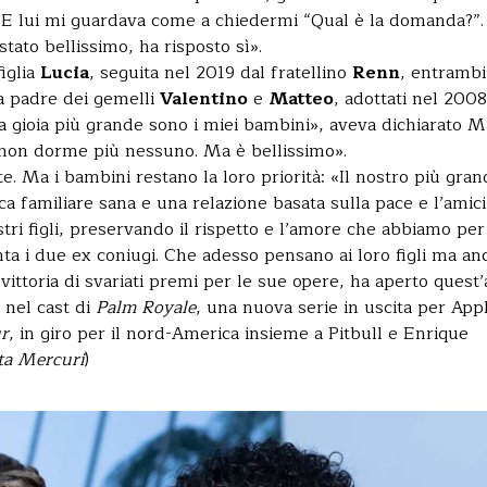
”. E lui mi guardava come a chiedermi “Qual è la domanda?”.
stato bellissimo, ha risposto sì».
iglia
Lucia
, seguita nel 2019 dal fratellino
Renn
, entrambi
ra padre dei gemelli
Valentino
e
Matteo
, adottati nel 2008
 gioia più grande sono i miei bambini», aveva dichiarato M
a non dorme più nessuno. Ma è bellissimo».
e. Ma i bambini restano la loro priorità: «Il nostro più gra
a familiare sana e una relazione basata sulla pace e l’amici
tri figli, preservando il rispetto e l’amore che abbiamo per
a i due ex coniugi. Che adesso pensano ai loro figli ma an
 vittoria di svariati premi per le sue opere, ha aperto quest
 nel cast di
Palm Royale
, una nuova serie in uscita per App
ur
, in giro per il nord-America insieme a Pitbull e Enrique
rta Mercuri
)