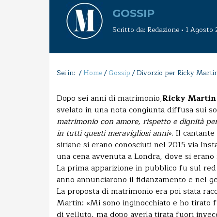
GOSSIP
Scritto da: Redazione • 1 Agosto
Sei in: /
Home
/
Gossip
/
Divorzio per Ricky Marti
Dopo sei anni di matrimonio,
Ricky Marti
svelato in una nota congiunta diffusa sui soci
matrimonio con amore, rispetto e dignità per
in tutti questi meravigliosi anni
». Il cantant
siriane si erano conosciuti nel 2015 via Ins
una cena avvenuta a Londra, dove si erano i
La prima apparizione in pubblico fu sul red
anno annunciarono il fidanzamento e nel gen
La proposta di matrimonio era poi stata rac
Martin: «Mi sono inginocchiato e ho tirato f
di velluto, ma dopo averla tirata fuori invec