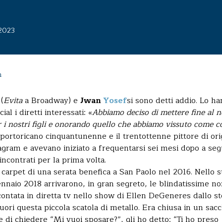
 2023
n
n
(
Evita
a Broadway) e
Jwan
Yosef
si sono detti addio. Lo h
al i diretti interessati: «
Abbiamo deciso di mettere fine al n
 i nostri figli e onorando quello che abbiamo vissuto come c
e portoricano cinquantunenne e il trentottenne pittore di ori
tagram e avevano iniziato a frequentarsi sei mesi dopo a seg
ncontrati per la prima volta.
 carpet di una serata benefica a San Paolo nel 2016. Nello 
naio 2018 arrivarono, in gran segreto, le blindatissime no
contata in diretta tv nello show di Ellen DeGeneres dallo s
uori questa piccola scatola di metallo. Era chiusa in un sac
e di chiedere “Mi vuoi sposare?”, gli ho detto: “Ti ho preso