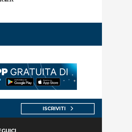
cal.it
ISCRIVITI
EGUICI