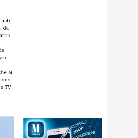
 nati
, da
artin
nde
zia
che ai
’anno
le TV,