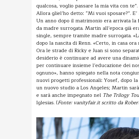
qualcosa, voglio passare la mia vita con te
Allora gliel’ho detto: “Mi vuoi sposare?”. E’ 
Un anno dopo il matrimonio era arrivata la f
da madre surrogata. Martin all’epoca già e
single, sempre tramite madre surrogata. «La
dopo la nascita di Renn. «Certo, in casa or
Ora le strade di Ricky e Juan si sono separat
desiderio è continuare ad avere una dinamic
per continuare insieme l’educazione dei nos
ognuno», hanno spiegato nella nota congiunt
nuovi progetti professionali: Yosef, dopo la
un nuovo studio a Los Angeles; Martin sarà
e sarà anche impegnato nel
The Trilogy To
Iglesias. (
Fonte: vanityfair.it scritto da Robe