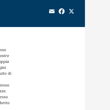
Email
Facebook
X
anno
ostro
oppia
gini
uito di
stesso
zze.
tesso
chetto