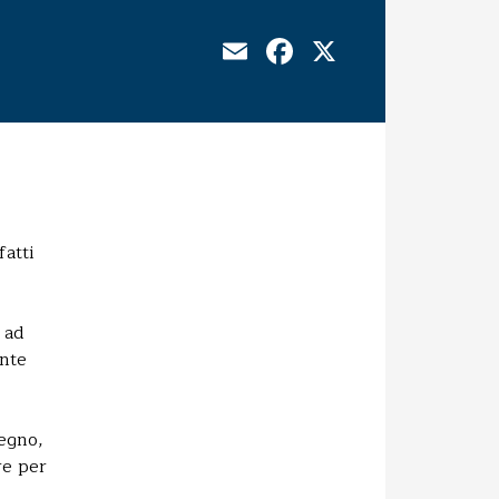
Email
Facebook
X
fatti
 ad
ente
egno,
re per