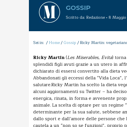
GOSSIP
Scritto da: Redazione • 8 Maggi
Sei in: /
Home
/
Gossip
/
Ricky Martin: vegetarian
Ricky Martin
(
Les Miserables
,
Evita
) torna
splendidi figli avuti grazie a un utero in aff
dichiarato di essersi convertito alla dieta v
Abbandonati gli eccessi della “Vida Loca”, l’
salutare.Ricky Martin ha scelto la dieta ve
alcuni aggiornamenti su Twitter – ha deciso 
energica, rinata, in forma e avvenente propri
animale. La scelta di optare per un regime “
determinante per la sua salute, sebbene am
dallo sport e dall’amore delle persone che 
cautela a un “non so se funzioni”, proprio p