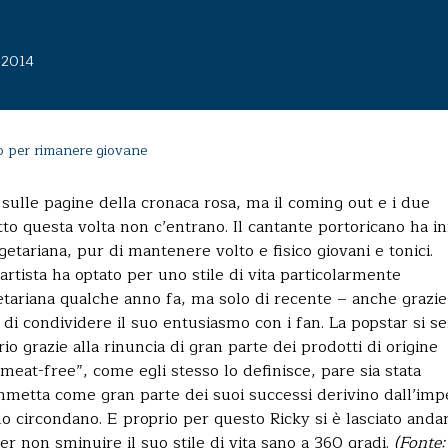
o 2014
o per rimanere giovane
 sulle pagine della cronaca rosa, ma il coming out e i due
itto questa volta non c’entrano. Il cantante portoricano ha in
egetariana, pur di mantenere volto e fisico giovani e tonici.
artista ha optato per uno stile di vita particolarmente
getariana qualche anno fa, ma solo di recente – anche grazie
di condividere il suo entusiasmo con i fan. La popstar si s
o grazie alla rinuncia di gran parte dei prodotti di origine
meat-free”, come egli stesso lo definisce, pare sia stata
metta come gran parte dei suoi successi derivino dall’imp
lo circondano. E proprio per questo Ricky si è lasciato anda
er non sminuire il suo stile di vita sano a 360 gradi.
(Fonte: