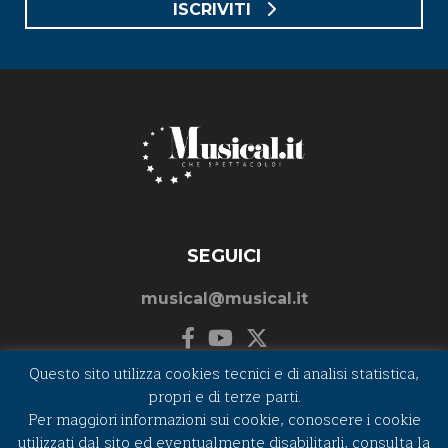
ISCRIVITI
SEGUICI
musical@musical.it
Questo sito utilizza cookies tecnici e di analisi statistica,
propri e di terze parti.
Per maggiori informazioni sui cookie, conoscere i cookie
©2026 MUSICAL.IT - P.I. e C.F. 01262820432
utilizzati dal sito ed eventualmente disabilitarli, consulta la