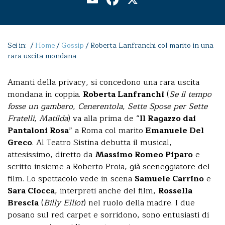
Sei in: /
Home
/
Gossip
/
Roberta Lanfranchi col marito in una
rara uscita mondana
Amanti della privacy, si concedono una rara uscita
mondana in coppia.
Roberta Lanfranchi
(
Se il tempo
fosse un gambero
,
Cenerentola
,
Sette Spose per Sette
Fratelli
,
Matilda
) va alla prima de “
Il Ragazzo dai
Pantaloni Rosa
” a Roma col marito
Emanuele Del
Greco
. Al Teatro Sistina debutta il musical,
attesissimo, diretto da
Massimo Romeo Piparo
e
scritto insieme a Roberto Proia, già sceneggiatore del
film. Lo spettacolo vede in scena
Samuele Carrino
e
Sara Ciocca
, interpreti anche del film,
Rossella
Brescia
(
Billy Elliot
) nel ruolo della madre. I due
posano sul red carpet e sorridono, sono entusiasti di