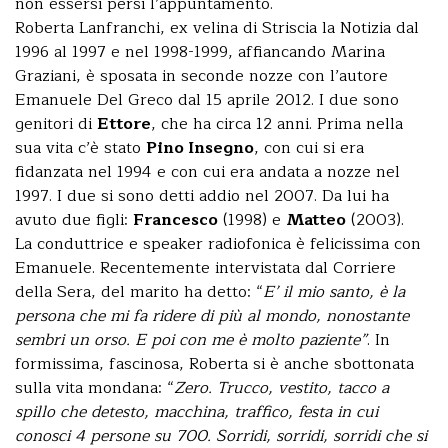
non essersi persi l’appuntamento.
Roberta Lanfranchi, ex velina di Striscia la Notizia dal
1996 al 1997 e nel 1998-1999, affiancando Marina
Graziani, è sposata in seconde nozze con l’autore
Emanuele Del Greco dal 15 aprile 2012. I due sono
genitori di
Ettore
, che ha circa 12 anni. Prima nella
sua vita c’è stato
Pino Insegno
, con cui si era
fidanzata nel 1994 e con cui era andata a nozze nel
1997. I due si sono detti addio nel 2007. Da lui ha
avuto due figli:
Francesco
(1998) e
Matteo
(2003).
La conduttrice e speaker radiofonica è felicissima con
Emanuele. Recentemente intervistata dal Corriere
della Sera, del marito ha detto: “
E’ il mio santo, è la
persona che mi fa ridere di più al mondo, nonostante
sembri un orso. E poi con me è molto paziente”
. In
formissima, fascinosa, Roberta si è anche sbottonata
sulla vita mondana: “
Zero. Trucco, vestito, tacco a
spillo che detesto, macchina, traffico, festa in cui
conosci 4 persone su 700. Sorridi, sorridi, sorridi che si