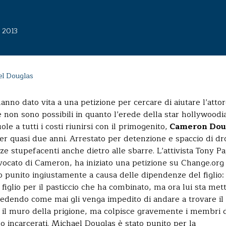
e 2013
el Douglas
hanno dato vita a una petizione per cercare di aiutare l’attor
te non sono possibili in quanto l’erede della star hollywoodi
le a tutti i costi riunirsi con il primogenito,
Cameron Dou
er quasi due anni. Arrestato per detenzione e spaccio di dr
nze stupefacenti anche dietro alle sbarre. L’attivista Tony P
vvocato di Cameron, ha iniziato una petizione su Change.org
o punito ingiustamente a causa delle dipendenze del figlio:
iglio per il pasticcio che ha combinato, ma ora lui sta me
iedendo come mai gli venga impedito di andare a trovare il f
n il muro della prigione, ma colpisce gravemente i membri 
o incarcerati. Michael Douglas è stato punito per la