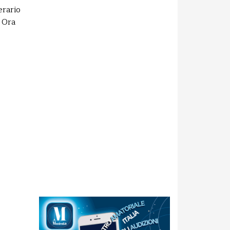
erario
 Ora