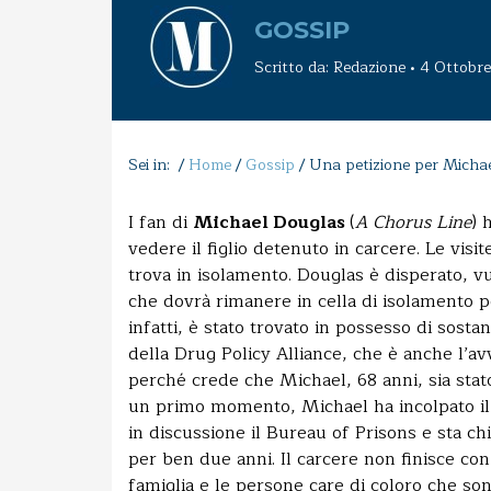
GOSSIP
Scritto da: Redazione • 4 Ottobr
Sei in: /
Home
/
Gossip
/
Una petizione per Micha
I fan di
Michael Douglas
(
A Chorus Line
) 
vedere il figlio detenuto in carcere. Le visi
trova in isolamento. Douglas è disperato, vuo
che dovrà rimanere in cella di isolamento p
infatti, è stato trovato in possesso di sosta
della Drug Policy Alliance, che è anche l’a
perché crede che Michael, 68 anni, sia stat
un primo momento, Michael ha incolpato il f
in discussione il Bureau of Prisons e sta ch
per ben due anni. Il carcere non finisce co
famiglia e le persone care di coloro che son