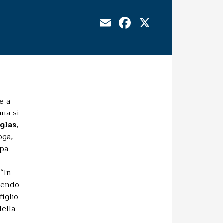
Email
Facebook
X
e a
ana si
glas
,
oga,
apa
 “In
ttendo
iglio
della