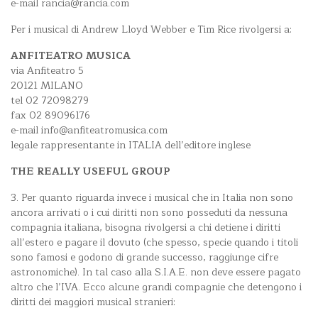
e-mail rancia@rancia.com
Per i musical di Andrew Lloyd Webber e Tim Rice rivolgersi a:
ANFITEATRO MUSICA
via Anfiteatro 5
20121 MILANO
tel 02 72098279
fax 02 89096176
e-mail info@anfiteatromusica.com
legale rappresentante in ITALIA dell’editore inglese
THE REALLY USEFUL GROUP
3. Per quanto riguarda invece i musical che in Italia non sono
ancora arrivati o i cui diritti non sono posseduti da nessuna
compagnia italiana, bisogna rivolgersi a chi detiene i diritti
all’estero e pagare il dovuto (che spesso, specie quando i titoli
sono famosi e godono di grande successo, raggiunge cifre
astronomiche). In tal caso alla S.I.A.E. non deve essere pagato
altro che l’IVA. Ecco alcune grandi compagnie che detengono i
diritti dei maggiori musical stranieri: