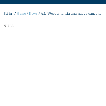
Sei in: /
Home
/
News
/
A.L. Webber lancia una nuova canzone
NULL