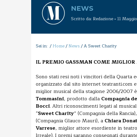
NEWS
Scritto da: Redazione • 11 Maggi
Sei in: /
Home
/
News
/
A Sweet Charity
IL PREMIO GASSMAN COME MIGLIOR
Sono stati resi noti i vincitori della Quarta 
organizzato dal sito internet teatranti.com 
miglior musical della stagione 2006/2007 
Tommasini
, prodotto dalla
Compagnia de
Bocci
. Altri riconoscimenti legati al music
“
Sweet Charity
” (Compagnia della Rancia),
(Compagnia Glauco Mauri), a
Chiara Dona
Varrese
, miglior attore esordiente in teatr
Irreale). I premi saranno consegnati durant