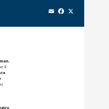
Email
Facebook
X
ssman
,
e il
uca
e
er
eatro