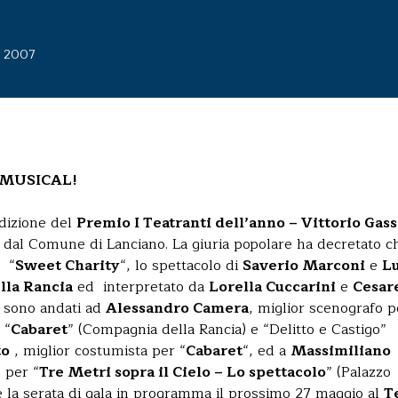
o 2007
 MUSICAL!
edizione del
Premio I Teatranti dell’anno – Vittorio Ga
e dal Comune di Lanciano. La giuria popolare ha decretato ch
è “
Sweet Charity
“, lo spettacolo di
Saverio Marconi
e
L
lla Rancia
ed interpretato da
Lorella Cuccarini
e
Cesar
al sono andati ad
Alessandro Camera
, miglior scenografo p
 “
Cabaret
” (Compagnia della Rancia) e “Delitto e Castigo”
to
, miglior costumista per “
Cabaret
“, ed a
Massimiliano
o per “
Tre Metri sopra il Cielo – Lo spettacolo
” (Palazzo
e la serata di gala in programma il prossimo 27 maggio al
T