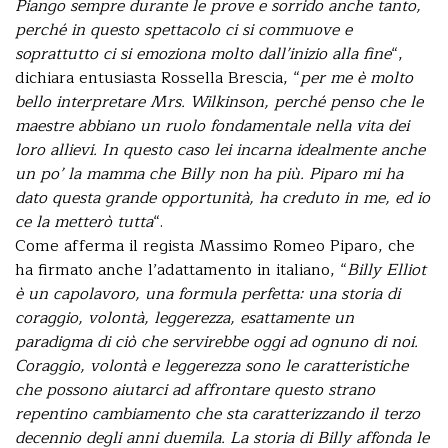
Piango sempre durante le prove e sorrido anche tanto,
perché in questo spettacolo ci si commuove e
soprattutto ci si emoziona molto dall’inizio alla fine
“,
dichiara entusiasta Rossella Brescia, “
per me è molto
bello interpretare Mrs. Wilkinson, perché penso che le
maestre abbiano un ruolo fondamentale nella vita dei
loro allievi. In questo caso lei incarna idealmente anche
un po’ la mamma che Billy non ha più. Piparo mi ha
dato questa grande opportunità, ha creduto in me, ed io
ce la metterò tutta
“.
Come afferma il regista Massimo Romeo Piparo, che
ha firmato anche l’adattamento in italiano, “
Billy Elliot
è un capolavoro, una formula perfetta: una storia di
coraggio, volontà, leggerezza, esattamente un
paradigma di ciò che servirebbe oggi ad ognuno di noi.
Coraggio, volontà e leggerezza sono le caratteristiche
che possono aiutarci ad affrontare questo strano
repentino cambiamento che sta caratterizzando il terzo
decennio degli anni duemila. La storia di Billy affonda le