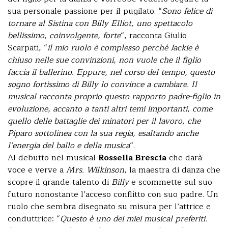
sua personale passione per il pugilato. “
Sono felice di
tornare al Sistina con Billy Elliot, uno spettacolo
bellissimo, coinvolgente, forte
“, racconta Giulio
Scarpati, “
il mio ruolo è complesso perché Jackie è
chiuso nelle sue convinzioni, non vuole che il figlio
faccia il ballerino. Eppure, nel corso del tempo, questo
sogno fortissimo di Billy lo convince a cambiare. Il
musical racconta proprio questo rapporto padre-figlio in
evoluzione, accanto a tanti altri temi importanti, come
quello delle battaglie dei minatori per il lavoro, che
Piparo sottolinea con la sua regia, esaltando anche
l’energia del ballo e della musica
“.
Al debutto nel musical
Rossella Brescia
che darà
voce e verve a
Mrs. Wilkinson
, la maestra di danza che
scopre il grande talento di
Billy
e scommette sul suo
futuro nonostante l’acceso conflitto con suo padre. Un
ruolo che sembra disegnato su misura per l’attrice e
conduttrice: “
Questo è uno dei miei musical preferiti.