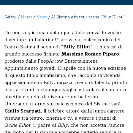
Sei in: /
Home
/
News
/
Al Sistina e in tour torna “Billy Elliot”
“Io non voglio una qualunque adolescenza. Io voglio
diventare un ballerino!”: arriva sul palcoscenico del
Teatro Sistina il sogno di “
Billy Elliot
”, il musical di
grande successo firmato
Massimo Romeo Piparo
,
prodotto dalla PeepArrow Entertainment.
Appuntamento giovedì 13 aprile con la nuova edizione
di questo titolo amatissimo, che racconta la vicenda
appassionante di Billy, ragazzo pieno di talento pronto
a lottare contro chiunque voglia ostacolare il suo unico
obiettivo: quello di diventare un ballerino.
Un grande ritorno sul palcoscenico del Sistina: sarà
Giulio Scarpati
, il celebre attore dalla lunga carriera
vissuta tra teatro, cinema e tv, a vestire i panni di
Jackie Elliot
, il padre di
Billy
, che non accetta l’amore
del figlio per la danza e vorrebbe vederlo seguire la