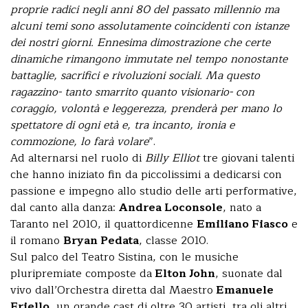
proprie radici negli anni 80 del passato millennio ma
alcuni temi sono assolutamente coincidenti con istanze
dei nostri giorni. Ennesima dimostrazione che certe
dinamiche rimangono immutate nel tempo nonostante
battaglie, sacrifici e rivoluzioni sociali. Ma questo
ragazzino- tanto smarrito quanto visionario- con
coraggio, volontà e leggerezza, prenderà per mano lo
spettatore di ogni età e, tra incanto, ironia e
commozione, lo farà volare
”.
Ad alternarsi nel ruolo di
Billy Elliot
tre giovani talenti
che hanno iniziato fin da piccolissimi a dedicarsi con
passione e impegno allo studio delle arti performative,
dal canto alla danza:
Andrea Loconsole
, nato a
Taranto nel 2010, il quattordicenne
Emiliano Fiasco
e
il romano
Bryan Pedata
, classe 2010.
Sul palco del Teatro Sistina, con le musiche
pluripremiate composte da
Elton John
, suonate dal
vivo dall’Orchestra diretta dal Maestro
Emanuele
Friello
, un grande cast di oltre 30 artisti, tra gli altri,