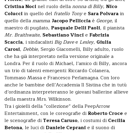
Cristina Noci
nel ruolo della
nonna di Billy
,
Nico
Colucci
in quello del
fratello Tony
e
Sara Polvara
in
quello della
mamma
.
Jacopo Pelliccia
è
George
, il
maestro di pugilato,
Pasquale Delli Paoli
, il pianista
Mr. Braithwaite
,
Sebastiano Vinci
e
Fabrizia
Scaccia
, i sindacalisti
Big Dave
e
Lesley
,
Giulia
Carosi
,
Debbie
, Sergio Giacomelli, Billy adulto, ruolo
che ha già interpretato nella versione originale a
Londra. Per il ruolo di Michael, l’amico di Billy, ancora
un trio di talenti emergenti: Riccardo Colanera,
Tommaso Massa e Francesco Perlamagna. Con loro
anche le bambine dell’Accademia Il Sistina che in tutù
d’ordinanza interpreteranno le giovani ballerine allieve
della maestra Mrs. Wilkinson.
Tra i gioielli della “collezione” della PeepArrow
Entertainment, con le coreografie di
Roberto Croce
e
le scenografie di
Teresa Caruso
, i costumi di
Cecilia
Betona
, le luci di
Daniele Ceprani
e il suono di