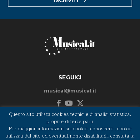
ISCRIVITI
SEGUICI
musical@musical.it
Questo sito utilizza cookies tecnici e di analisi statistica,
propri e di terze parti.
Per maggiori informazioni sui cookie, conoscere i cookie
©2026 MUSICAL.IT - P.I. e C.F. 01262820432
utilizzati dal sito ed eventualmente disabilitarli, consulta la