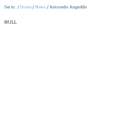
Sei in: /
Home
/
News
/
Antonello Angiolillo
NULL