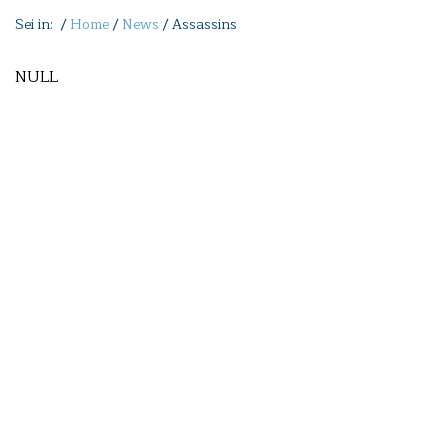
Sei in: /
Home
/
News
/
Assassins
NULL