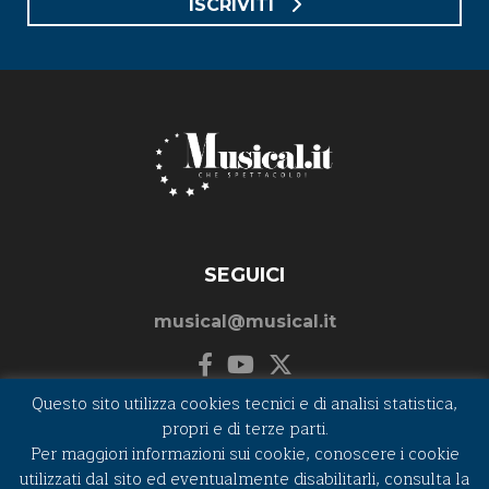
ISCRIVITI
SEGUICI
musical@musical.it
Questo sito utilizza cookies tecnici e di analisi statistica,
propri e di terze parti.
Per maggiori informazioni sui cookie, conoscere i cookie
©2026 MUSICAL.IT - P.I. e C.F. 01262820432
utilizzati dal sito ed eventualmente disabilitarli, consulta la