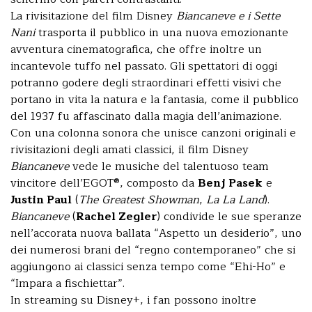
La rivisitazione del film Disney
Biancaneve e i Sette
Nani
trasporta il pubblico in una nuova emozionante
avventura cinematografica, che offre inoltre un
incantevole tuffo nel passato. Gli spettatori di oggi
potranno godere degli straordinari effetti visivi che
portano in vita la natura e la fantasia, come il pubblico
del 1937 fu affascinato dalla magia dell’animazione.
Con una colonna sonora che unisce canzoni originali e
rivisitazioni degli amati classici, il film Disney
Biancaneve
vede le musiche del talentuoso team
vincitore dell’EGOT®, composto da
Benj Pasek
e
Justin Paul
(
The Greatest Showman
,
La La Land
).
Biancaneve
(
Rachel Zegler
) condivide le sue speranze
nell’accorata nuova ballata “Aspetto un desiderio”, uno
dei numerosi brani del “regno contemporaneo” che si
aggiungono ai classici senza tempo come “Ehi-Ho” e
“Impara a fischiettar”.
In streaming su Disney+, i fan possono inoltre