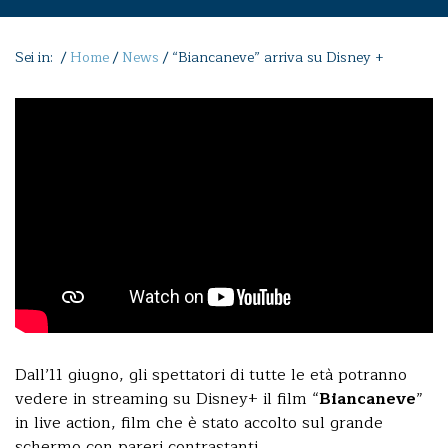
Sei in: /
Home
/
News
/
“Biancaneve” arriva su Disney +
Dall’11 giugno, gli spettatori di tutte le età potranno
vedere in streaming su Disney+ il film “
Biancaneve
”
in live action, film che è stato accolto sul grande
schermo con pareri contrastanti.