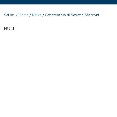
Sei in: /
Home
/
News
/
Cenerentola di Saverio Marconi
NULL