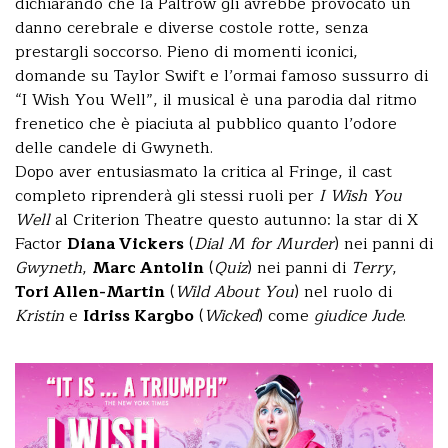
dichiarando che la Paltrow gli avrebbe provocato un
danno cerebrale e diverse costole rotte, senza
prestargli soccorso. Pieno di momenti iconici,
domande su Taylor Swift e l’ormai famoso sussurro di
“I Wish You Well”, il musical è una parodia dal ritmo
frenetico che è piaciuta al pubblico quanto l’odore
delle candele di Gwyneth.
Dopo aver entusiasmato la critica al Fringe, il cast
completo riprenderà gli stessi ruoli per
I Wish You
Well
al Criterion Theatre questo autunno: la star di X
Factor
Diana Vickers
(
Dial M for Murder
) nei panni di
Gwyneth
,
Marc Antolin
(
Quiz
) nei panni di
Terry
,
Tori Allen-Martin
(
Wild About You
) nel ruolo di
Kristin
e
Idriss Kargbo
(
Wicked
) come
giudice Jude
.