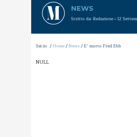
NEWS
Scritto da: Redazione • 12 Sett
Sei in: /
Home
/
News
/
E’ morto Fred Ebb
NULL