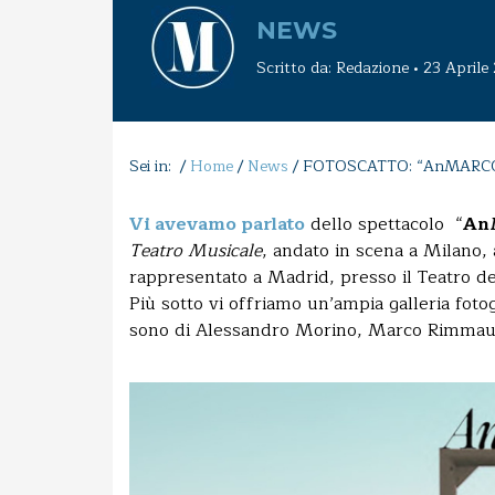
NEWS
Scritto da: Redazione • 23 Aprile
Sei in: /
Home
/
News
/
FOTOSCATTO: “AnMARCORD”
Vi avevamo parlato
dello spettacolo “
An
Teatro Musicale
, andato in scena a Milano, 
rappresentato a Madrid, presso il Teatro dell
Più sotto vi offriamo un’ampia galleria fotog
sono di Alessandro Morino, Marco Rimmaudo