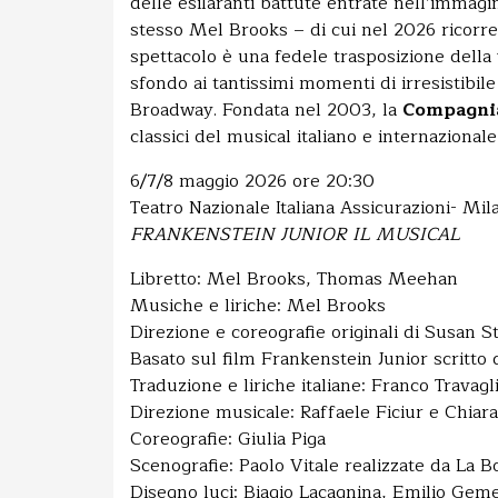
delle esilaranti battute entrate nell’immagin
stesso Mel Brooks – di cui nel 2026 ricorre 
spettacolo è una fedele trasposizione della
sfondo ai tantissimi momenti di irresistibile
Broadway.
Fondata nel 2003, la
Compagnia 
classici del musical italiano e internazionale
6/7/8 maggio 2026 ore 20:30
Teatro Nazionale Italiana Assicurazioni- Mil
FRANKENSTEIN JUNIOR IL MUSICAL
Libretto: Mel Brooks, Thomas Meehan
Musiche e liriche: Mel Brooks
Direzione e coreografie originali di Susan 
Basato sul film Frankenstein Junior scritt
Traduzione e liriche italiane: Franco Travagl
Direzione musicale: Raffaele Ficiur e Chiar
Coreografie: Giulia Piga
Scenografie: Paolo Vitale realizzate da La B
Disegno luci: Biagio Lacagnina, Emilio Geme