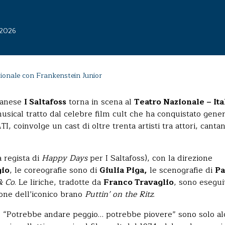
 2026
zionale con Frankenstein Junior
ilanese
I Saltafoss
torna in scena al
Teatro Nazionale – Ita
 musical tratto dal celebre film cult che ha conquistato gene
I, coinvolge un cast di oltre trenta artisti tra attori, cantan
à regista di
Happy Days
per I Saltafoss), con la direzione
gio
, le coreografie sono di
Giulia Piga,
le scenografie di
Pa
& Co
. Le liriche, tradotte da
Franco Travaglio
, sono esegui
ione dell’iconico brano
Puttin’ on the Ritz
.
à”, “Potrebbe andare peggio… potrebbe piovere” sono solo a