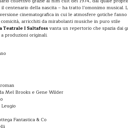
ario collettivo grazie al film cult del 1974, dal quale propri
il centenario della nascita – ha tratto l’omonimo musical. 
 versione cinematografica in cui le atmosfere gotiche fanno
 comicità, arricchiti da mirabolanti musiche in puro stile
Teatrale I Saltafoss
vanta un repertorio che spazia dai g
 a produzioni originali.
ano
Stroman
o da Mel Brooks e Gene Wilder
io
a Leugio
ottega Fantastica & Co
lli