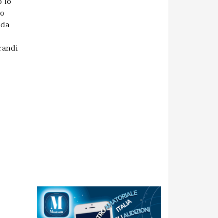
o lo
Lo
 da
randi