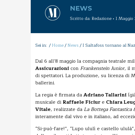
NEWS
Scritto da: Redazione • 1 Maggio
Sei in: /
Home
/
News
/
I Saltafoss tornano al Na
Dal 6 all’8 maggio la compagnia teatrale m
Assicurazioni
con
Frankenstein Junior
, il
di spettatori. La produzione, su licenza di MT
ballerini.
La regia è firmata da
Adriano Tallarini
(gi
musicale di
Raffaele Ficiur
e
Chiara Leu
Vitale
, realizzate da
La Bottega Fantastica 
interamente dal vivo e in italiano, ad eccez
“Si-può-fare!”, “Lupo ululì e castello ulul