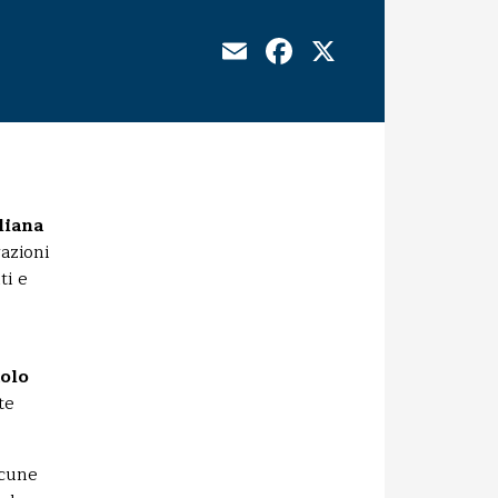
Email
Facebook
X
liana
razioni
ti e
olo
te
lcune