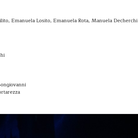
ilito, Emanuela Losito, Emanuela Rota, Manuela Decherchi
hi
Bongiovanni
ortarezza