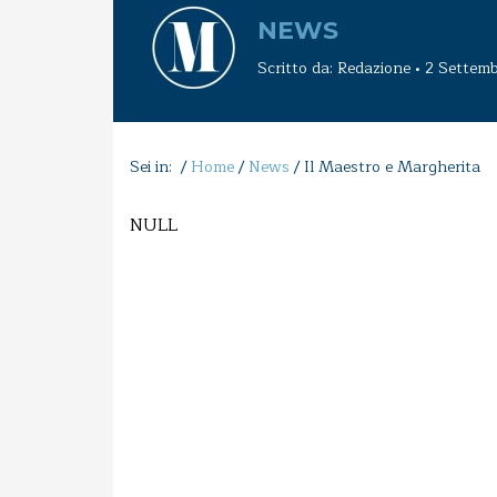
NEWS
Scritto da: Redazione • 2 Sette
Sei in: /
Home
/
News
/
Il Maestro e Margherita
NULL