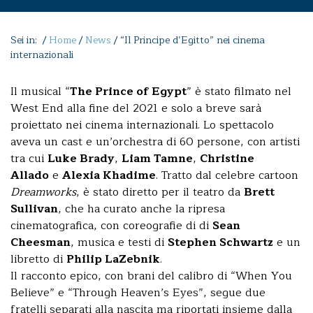
Sei in: /
Home
/
News
/
“Il Principe d’Egitto” nei cinema
internazionali
Il musical “
The Prince of Egypt
” è stato filmato nel
West End alla fine del 2021 e solo a breve sarà
proiettato nei cinema internazionali. Lo spettacolo
aveva un cast e un’orchestra di 60 persone, con artisti
tra cui
Luke Brady
,
Liam Tamne
,
Christine
Allado
e
Alexia Khadime
. Tratto dal celebre cartoon
Dreamworks
, è stato diretto per il teatro da
Brett
Sullivan
, che ha curato anche la ripresa
cinematografica, con coreografie di di
Sean
Cheesman
, musica e testi di
Stephen Schwartz
e un
libretto di
Philip LaZebnik
.
Il racconto epico, con brani del calibro di “When You
Believe” e “Through Heaven’s Eyes”, segue due
fratelli separati alla nascita ma riportati insieme dalla