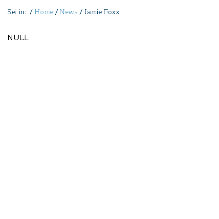
Sei in: /
Home
/
News
/
Jamie Foxx
NULL