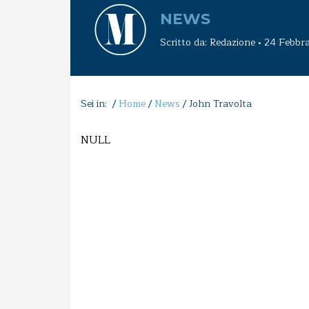
NEWS
Scritto da: Redazione • 24 Febbr
Sei in: /
Home
/
News
/
John Travolta
NULL