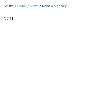
Sei in: /
Home
/
News
/
Keira Knightley
NULL