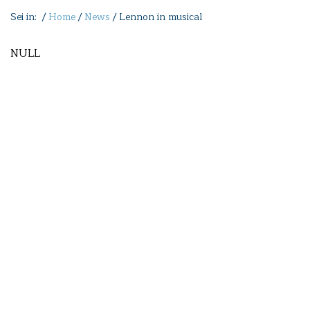
Sei in: /
Home
/
News
/
Lennon in musical
NULL