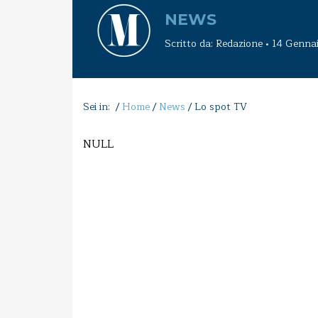
NEWS
Scritto da: Redazione • 14 Genn
Sei in: /
Home
/
News
/
Lo spot TV
NULL