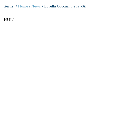
Sei in: /
Home
/
News
/
Lorella Cuccarini e la RAI
NULL