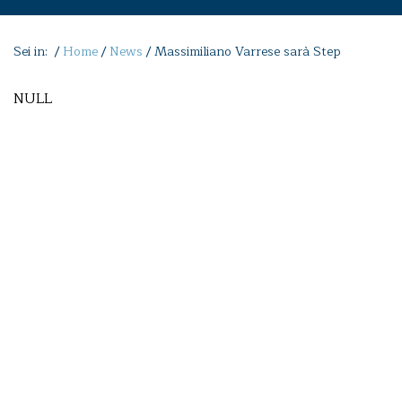
Sei in: /
Home
/
News
/
Massimiliano Varrese sarà Step
NULL