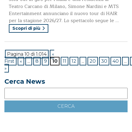
Teatro Carcano di Milano, Simone Nardini e MTS
Entertainment annunciano il nuovo tour di HAIR
per la stagione 2026/27. Lo spettacolo segue le …
Scopri di più
Pagina 10 di 1.014
«
First
«
...
8
9
10
11
12
...
20
30
40
...
»
Cerca News