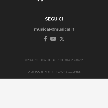
SEGUICI
musical@musical.it
©2026 MUSICAL.IT - P.I. e C.F. 01262820432
DATI SOCIETARI
-
PRIVACY & COOKIES