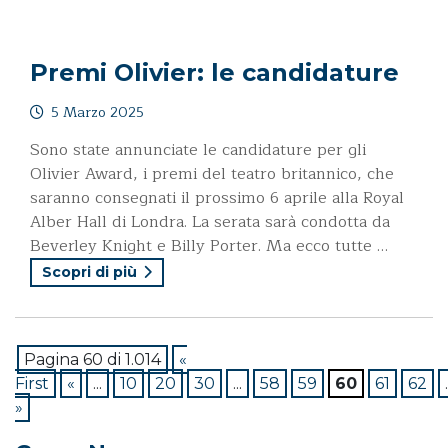
Premi Olivier: le candidature
5 Marzo 2025
Sono state annunciate le candidature per gli
Olivier Award, i premi del teatro britannico, che
saranno consegnati il prossimo 6 aprile alla Royal
Alber Hall di Londra. La serata sarà condotta da
Beverley Knight e Billy Porter. Ma ecco tutte …
Scopri di più
Pagina 60 di 1.014
«
First
«
...
10
20
30
...
58
59
60
61
62
.
»