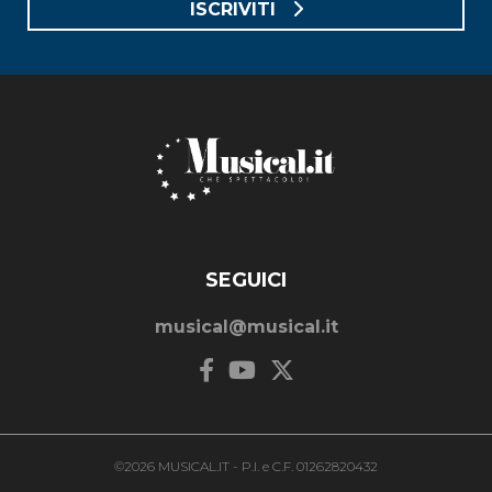
ISCRIVITI
SEGUICI
musical@musical.it
©2026 MUSICAL.IT - P.I. e C.F. 01262820432