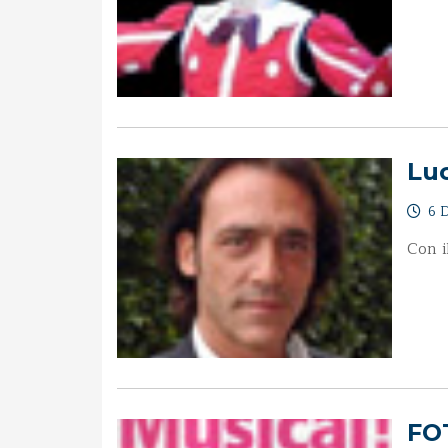
Lu
6 D
Con i
FO