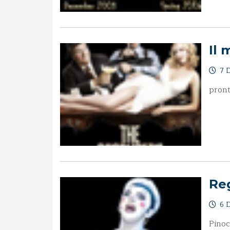
Il 
7 D
pront
Reg
6 D
Pinoc