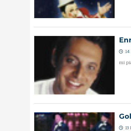
En
14 
mi pi
Go
13 