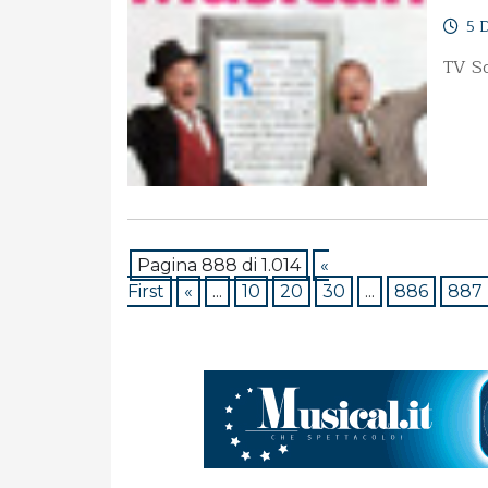
5 D
TV So
Pagina 888 di 1.014
«
First
«
...
10
20
30
...
886
887