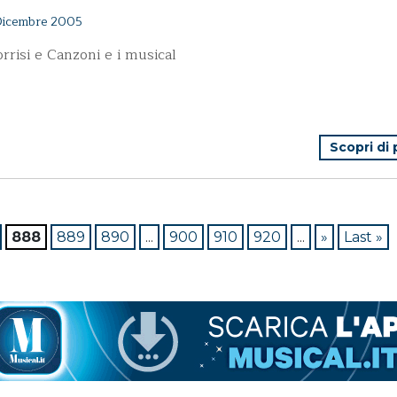
icembre 2005
rrisi e Canzoni e i musical
Scopri di
888
889
890
...
900
910
920
...
»
Last »