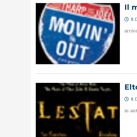
Il 
8 D
arriv
El
8 D
in an