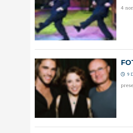
4 no
FO
9 D
prese