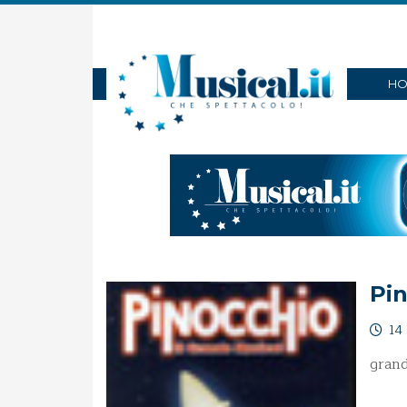
HO
Pin
14 
grand