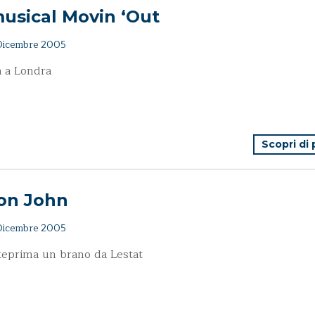
musical Movin ‘Out
icembre 2005
a a Londra
Scopri di
ton John
icembre 2005
teprima un brano da Lestat