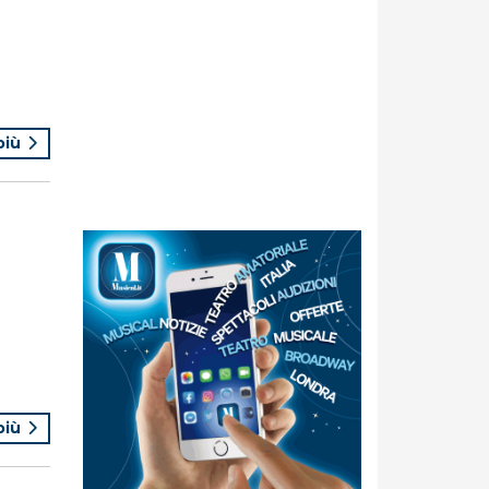
 più
 più