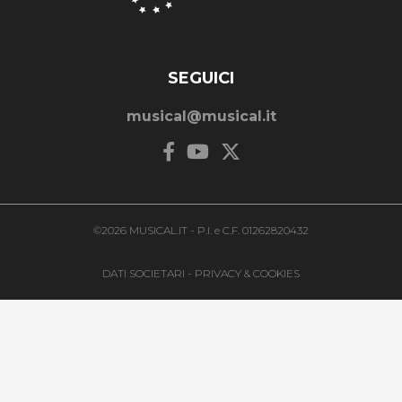
SEGUICI
musical@musical.it
©2026 MUSICAL.IT - P.I. e C.F. 01262820432
DATI SOCIETARI
-
PRIVACY & COOKIES