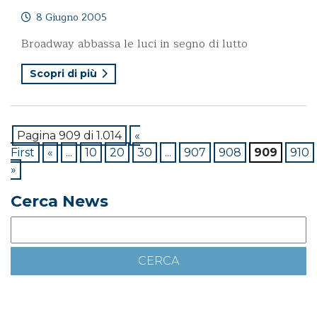
8 Giugno 2005
Broadway abbassa le luci in segno di lutto
Scopri di più
Pagina 909 di 1.014
«
First
«
...
10
20
30
...
907
908
909
910
»
Cerca News