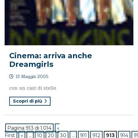
Cinema: arriva anche
Dreamgirls
13 Maggio 2005
con un cast di stelle
Scopri di più
Pagina 913 di 1.014
«
First
«
...
10
20
30
...
911
912
913
914
9