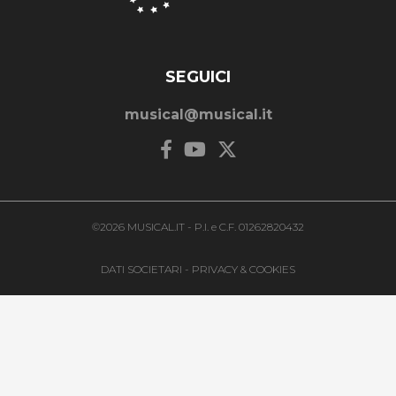
SEGUICI
musical@musical.it
©2026 MUSICAL.IT - P.I. e C.F. 01262820432
DATI SOCIETARI
-
PRIVACY & COOKIES