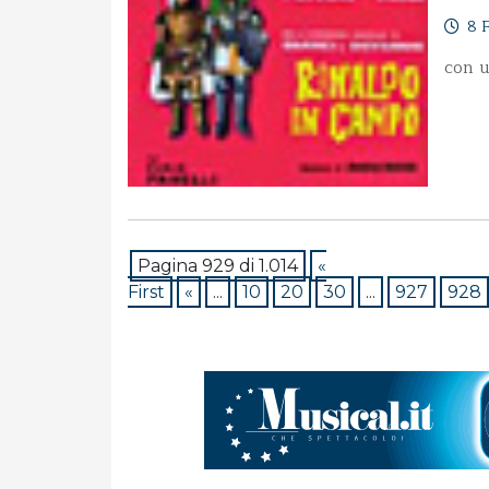
8 F
con u
Pagina 929 di 1.014
«
First
«
...
10
20
30
...
927
928