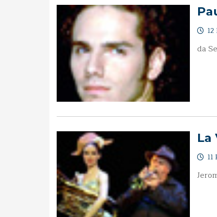
Pa
12 
da Se
La 
11 
Jerom