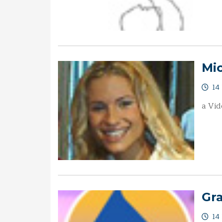
Mic
14 
a Vid
Gr
14 