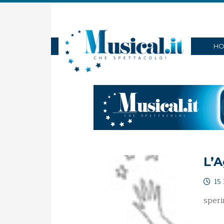
HO
L’A
15 
speri