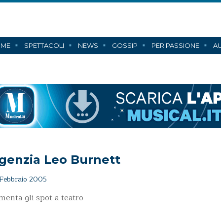
ME
SPETTACOLI
NEWS
GOSSIP
PER PASSIONE
AU
genzia Leo Burnett
Febbraio 2005
menta gli spot a teatro