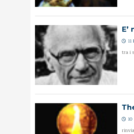
E’ 
11 
tra i
Th
10 
rinvi