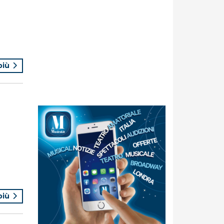
 più
 più