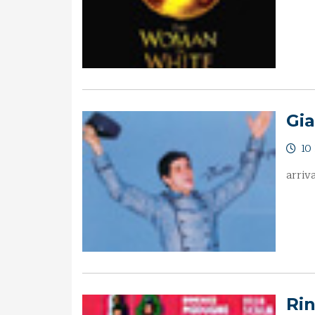
Gi
10 
arriv
Ri