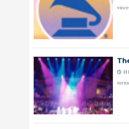
vinc
The
13 
torna