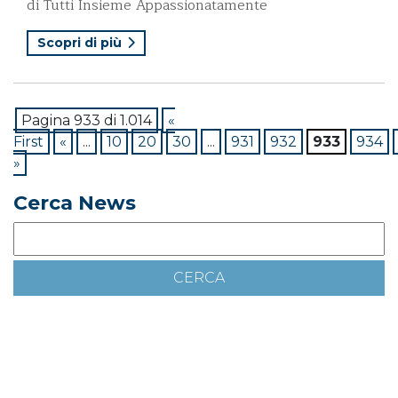
di Tutti Insieme Appassionatamente
Scopri di più
Pagina 933 di 1.014
«
First
«
...
10
20
30
...
931
932
933
934
»
Cerca News