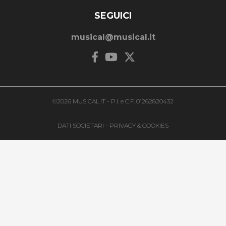
SEGUICI
musical@musical.it
©2026 MUSICAL.IT - P.I. e C.F. 01262820432
DATI SOCIETARI
-
PRIVACY & COOKIES