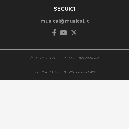
SEGUICI
musical@musical.it
©2026 MUSICAL.IT - P.I. e C.F. 01262820432
DATI SOCIETARI
-
PRIVACY & COOKIES