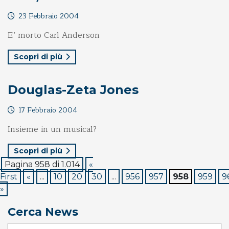
23 Febbraio 2004
E’ morto Carl Anderson
Scopri di più
Douglas-Zeta Jones
17 Febbraio 2004
Insieme in un musical?
Scopri di più
Pagina 958 di 1.014
«
First
«
...
10
20
30
...
956
957
958
959
9
»
Cerca News