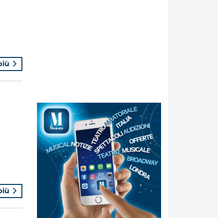
 più
 più