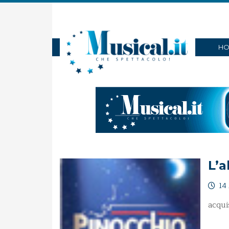
HO
L’a
14
acqui