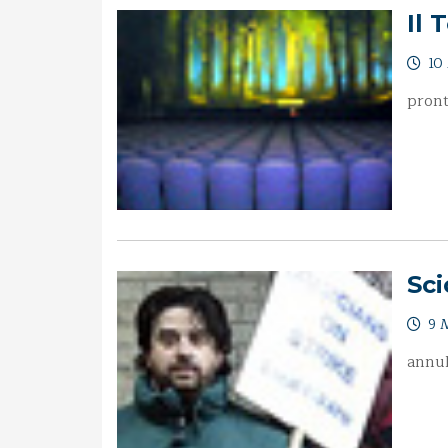
Il 
10
pront
Sc
9 
annul