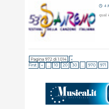
4 
qual 
Pagina 972 di 1.014
«
First
«
...
10
20
30
...
970
971