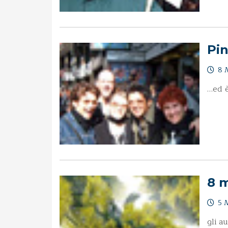
Pi
8 
…ed è
8 
5 
gli a