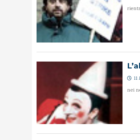
rient
L’a
11 
nei n