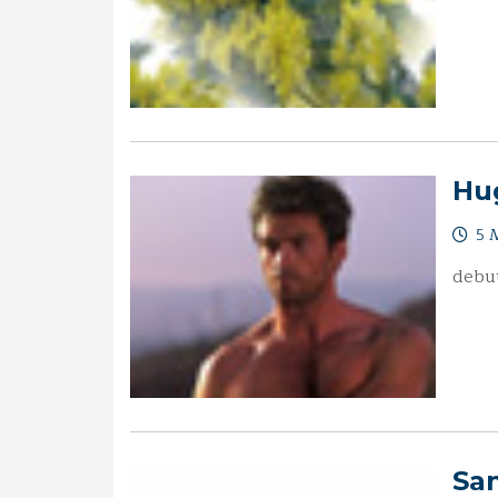
Hu
5 
debu
Sa