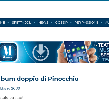
ME
SPETTACOLI
NEWS
GOSSIP
PER PASSIONE
AU
lbum doppio di Pinocchio
 Marzo 2003
stalo on line!