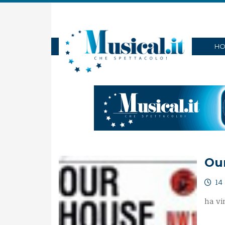
HO
Ou
14 
ha vi