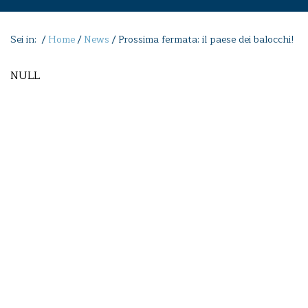
Sei in: /
Home
/
News
/
Prossima fermata: il paese dei balocchi!
NULL