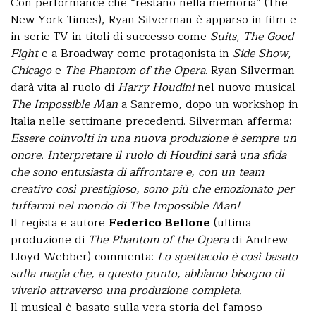
Con performance che “restano nella memoria” (The
New York Times), Ryan Silverman è apparso in film e
in serie TV in titoli di successo come
Suits
,
The Good
Fight
e a Broadway come protagonista in
Side Show
,
Chicago
e
The Phantom of the Opera
. Ryan Silverman
darà vita al ruolo di
Harry Houdini
nel nuovo musical
The Impossible Man
a Sanremo, dopo un workshop in
Italia nelle settimane precedenti. Silverman afferma:
Essere coinvolti in una nuova produzione è sempre un
onore. Interpretare il ruolo di Houdini sarà una sfida
che sono entusiasta di affrontare e, con un team
creativo così prestigioso, sono più che emozionato per
tuffarmi nel mondo di The Impossible Man!
Il regista e autore
Federico Bellone
(ultima
produzione di
The Phantom of the Opera
di Andrew
Lloyd Webber) commenta:
Lo spettacolo è così basato
sulla magia che, a questo punto, abbiamo bisogno di
viverlo attraverso una produzione completa.
Il musical è basato sulla vera storia del famoso