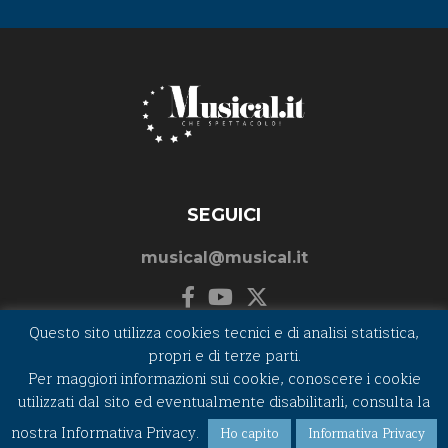
SEGUICI
musical@musical.it
Questo sito utilizza cookies tecnici e di analisi statistica,
propri e di terze parti.
Per maggiori informazioni sui cookie, conoscere i cookie
©2026 MUSICAL.IT - P.I. e C.F. 01262820432
utilizzati dal sito ed eventualmente disabilitarli, consulta la
nostra Informativa Privacy.
Ho capito
Informativa Privacy
DATI SOCIETARI
-
PRIVACY & COOKIES