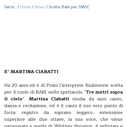
Sei in: /
Home
/
News
/
Scelta Babi per 3MSC
E’ MARTINA CIABATTI
Ha 20 anni ed è di Prato l’interprete finalmente scelta
per il ruolo di BABI nello spettacolo “
Tre metri sopra
il cielo
“.
Martina Ciabatti
studia da anni canto,
danza e recitazione, ed è il canto il suo vero punto di
forza: registro da soprano leggero, estensione
superiore alle due ottave, la sua voce, che viene
paragonata a quella di Whitney Houston, è vellutata e