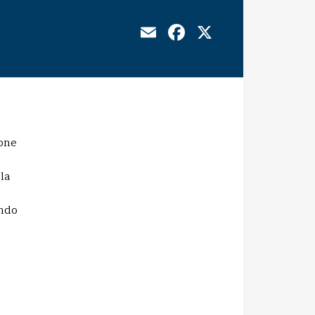
Email
Facebook
X
ione
la
endo