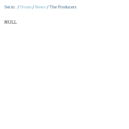
Sei in: /
Home
/
News
/
The Producers
NULL