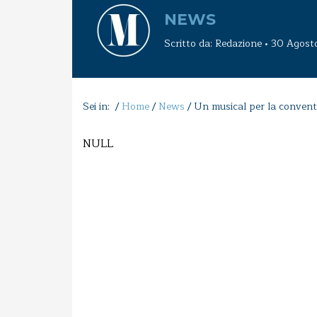
NEWS
Scritto da: Redazione • 30 Agos
Sei in: /
Home
/
News
/
Un musical per la convent
NULL