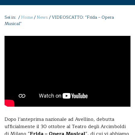
Sei in: /
Home
/
News
/
VIDEOSCATTO: “Frida – Opera
Musical”
Dopo l’anteprima nazionale ad Avellino, debutta
ufficialmente il 30 ottobre al Teatro degli Arcimboldi
di Milano “
Frida – Opera Musical
“, di cui vi abbiamo