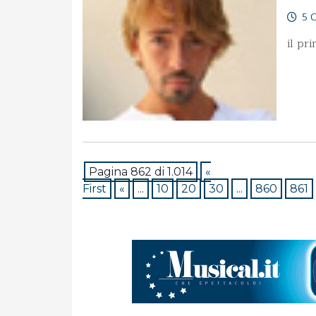
5 O
il pr
Pagina 862 di 1.014
«
First
«
...
10
20
30
...
860
861