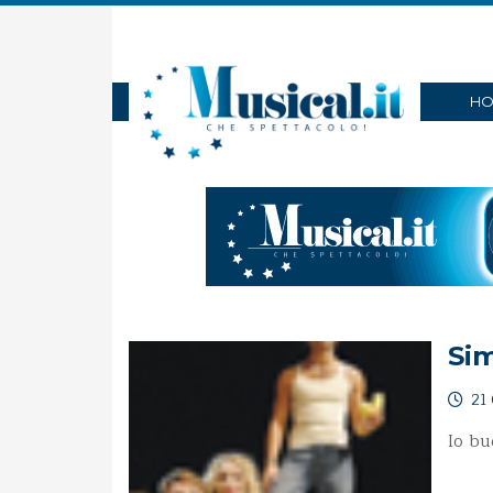
HO
Sim
21 
Io bu