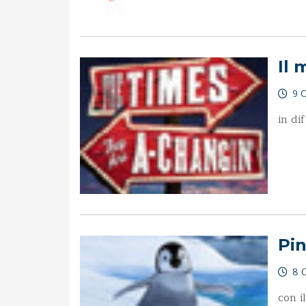
Il 
9 O
in di
Pin
8 O
con i