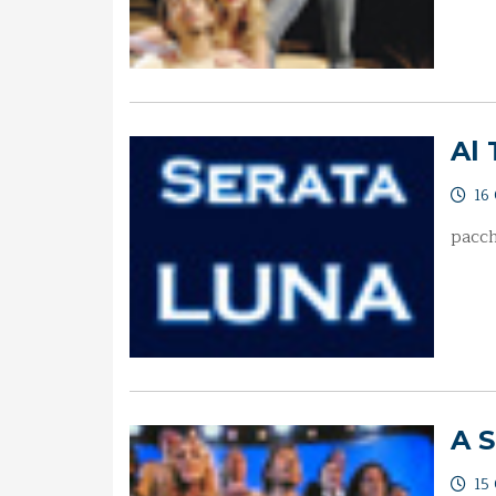
Al 
16 
pacc
A S
15 