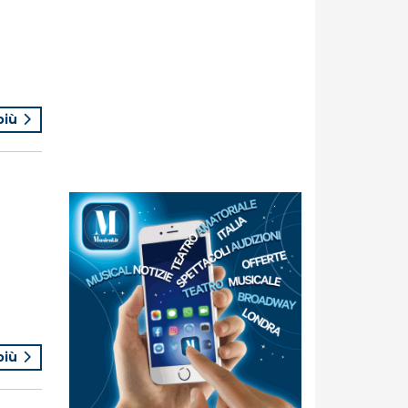
 più
 più