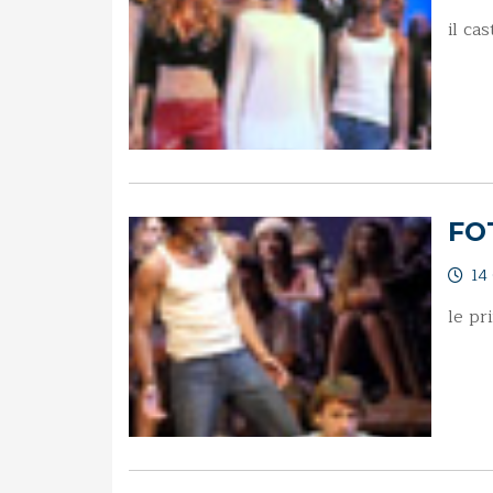
il ca
FO
14 
le pr