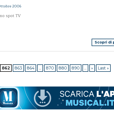
ttobre 2006
imo spot TV
Scopri di
862
863
864
...
870
880
890
...
»
Last »