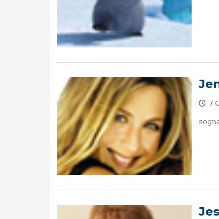
Jen
7 O
sogn
Jes