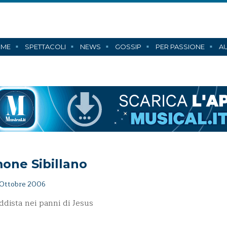
ME
SPETTACOLI
NEWS
GOSSIP
PER PASSIONE
AU
one Sibillano
Ottobre 2006
ddista nei panni di Jesus