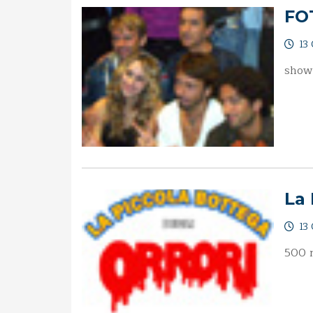
FO
13 
show
La 
13 
500 r