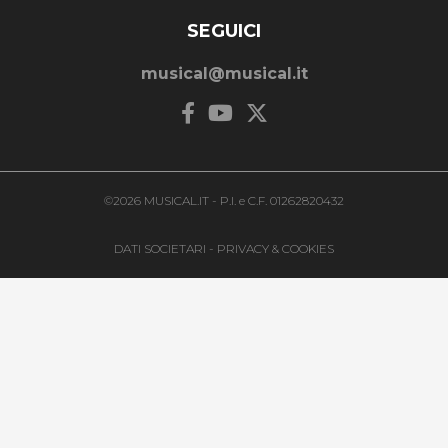
SEGUICI
musical@musical.it
©2026 MUSICAL.IT - P.I. e C.F. 01262820432
DATI SOCIETARI
-
PRIVACY & COOKIES