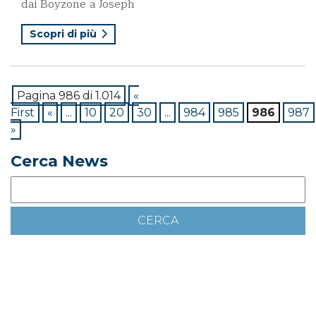
dai Boyzone a Joseph
Scopri di più
Pagina 986 di 1.014
«
First
«
...
10
20
30
...
984
985
986
987
»
Cerca News