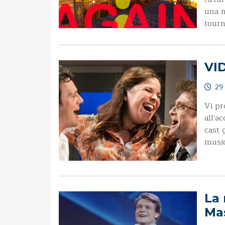
una n
tourn
VI
29
Vi pr
all'a
cast 
music
La 
Ma