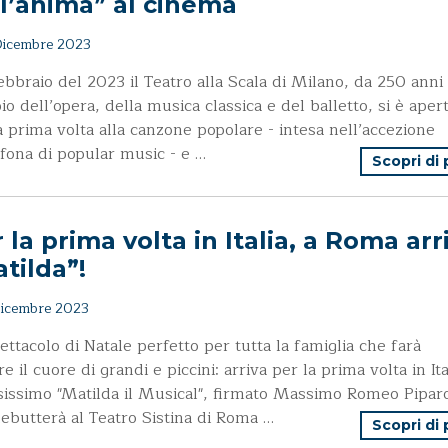
l’anima” al cinema
icembre 2023
ebbraio del 2023 il Teatro alla Scala di Milano, da 250 anni
o dell’opera, della musica classica e del balletto, si è aper
a prima volta alla canzone popolare - intesa nell’accezione
fona di popular music - e …
Scopri di
 la prima volta in Italia, a Roma arr
tilda”!
icembre 2023
ettacolo di Natale perfetto per tutta la famiglia che farà
re il cuore di grandi e piccini: arriva per la prima volta in Ita
esissimo "Matilda il Musical", firmato Massimo Romeo Pipar
ebutterà al Teatro Sistina di Roma …
Scopri di