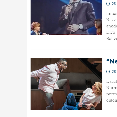
28
Imbar
Nazza
anedd
Divo,
Baliv
“N
28
L'acc
Norma
perma
giugn