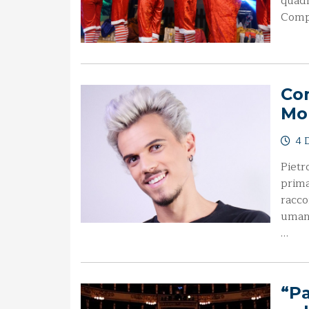
quadr
Compa
Com
Mor
4 D
Pietr
prima
racco
umani
…
“Pa