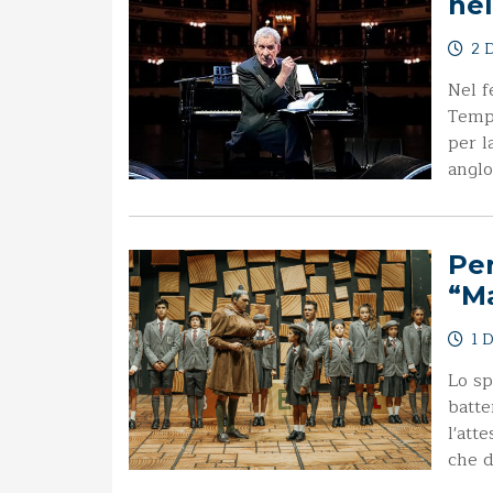
nel
2 D
Nel f
Tempi
per l
anglo
Per
“Ma
1 D
Lo sp
batte
l'att
che d