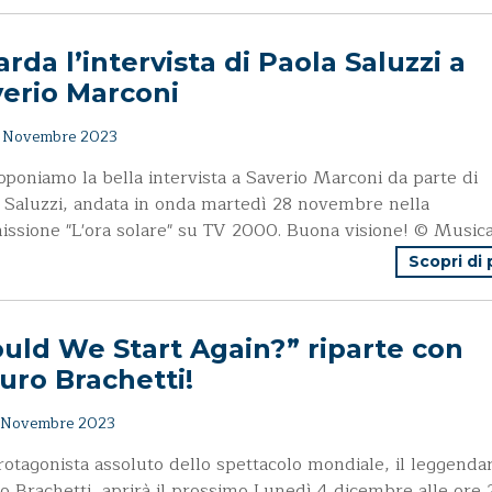
rda l’intervista di Paola Saluzzi a
erio Marconi
 Novembre 2023
oponiamo la bella intervista a Saverio Marconi da parte di
 Saluzzi, andata in onda martedì 28 novembre nella
issione "L'ora solare" su TV 2000. Buona visione! © Musical
Scopri di
uld We Start Again?” riparte con
uro Brachetti!
 Novembre 2023
otagonista assoluto dello spettacolo mondiale, il leggendar
o Brachetti, aprirà il prossimo Lunedì 4 dicembre alle ore 