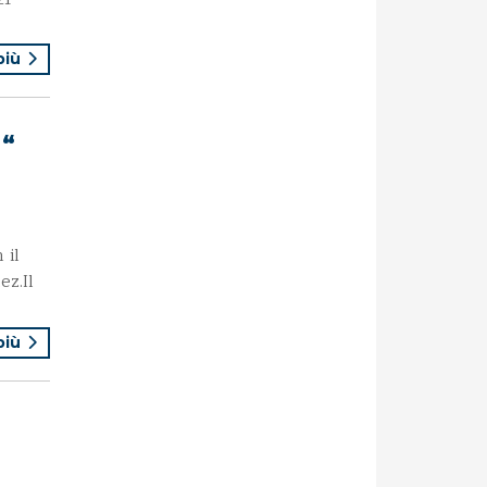
 più
g“
 il
ez.Il
 più