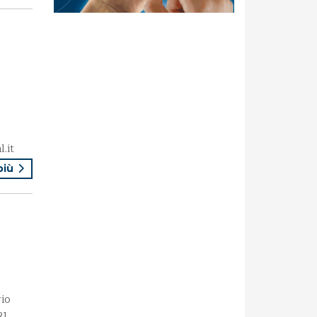
.it
 più
io
21