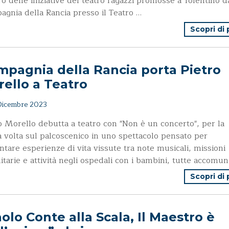
o delle iniziative del teatro ragazzi promosse a Tolentino d
gnia della Rancia presso il Teatro …
Scopri di
pagnia della Rancia porta Pietro
ello a Teatro
icembre 2023
o Morello debutta a teatro con "Non è un concerto", per la
 volta sul palcoscenico in uno spettacolo pensato per
ntare esperienze di vita vissute tra note musicali, missioni
tarie e attività negli ospedali con i bambini, tutte accomun
Scopri di
olo Conte alla Scala, Il Maestro è