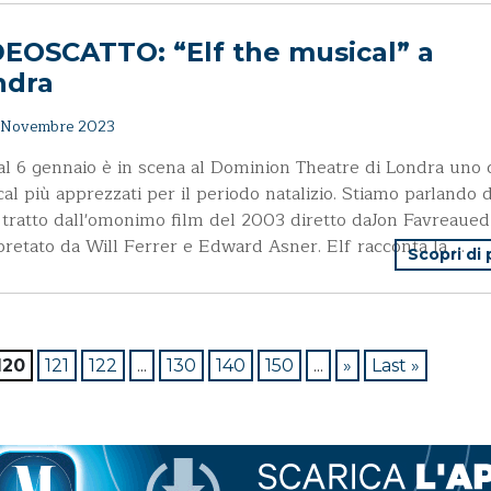
EOSCATTO: “Elf the musical” a
ndra
 Novembre 2023
al 6 gennaio è in scena al Dominion Theatre di Londra uno 
al più apprezzati per il periodo natalizio. Stiamo parlando d
, tratto dall'omonimo film del 2003 diretto daJon Favreaued
pretato da Will Ferrer e Edward Asner. Elf racconta la …
Scopri di
120
121
122
...
130
140
150
...
»
Last »