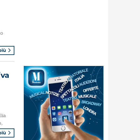
to
 più
iva
lia
o,
 più