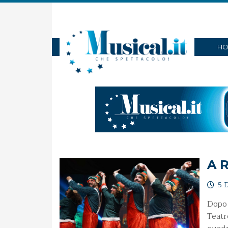
HO
A R
5 D
Dopo 
Teatr