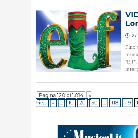
VID
Lo
27
Fino 
music
"Elf"
inter
Pagina 120 di 1.014
«
First
«
...
10
20
30
...
118
119