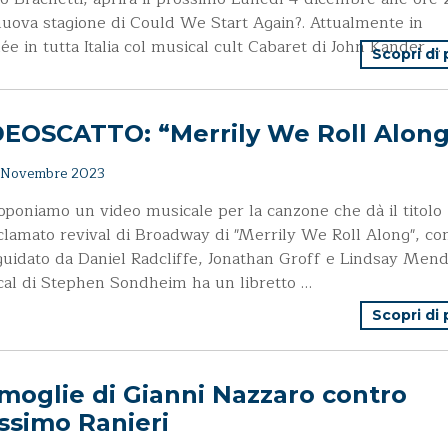
uova stagione di Could We Start Again?. Attualmente in
ée in tutta Italia col musical cult Cabaret di John Kander …
Scopri di
DEOSCATTO: “Merrily We Roll Alon
 Novembre 2023
oponiamo un video musicale per la canzone che dà il titolo
cclamato revival di Broadway di "Merrily We Roll Along", con
guidato da Daniel Radcliffe, Jonathan Groff e Lindsay Mend
al di Stephen Sondheim ha un libretto …
Scopri di
moglie di Gianni Nazzaro contro
ssimo Ranieri