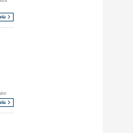
alla
 più
ate
 più