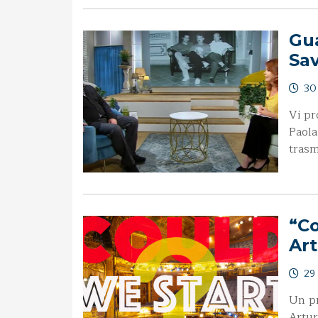
Gua
Sav
30
Vi pr
Paola
trasm
“Co
Art
29
Un pr
Artur