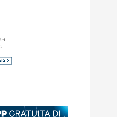
dei
i
 più